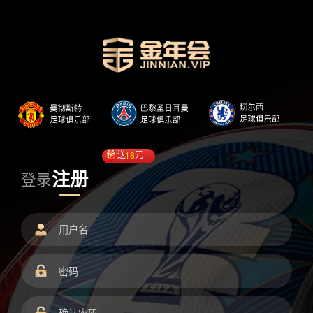
送
18
元
注册
登录